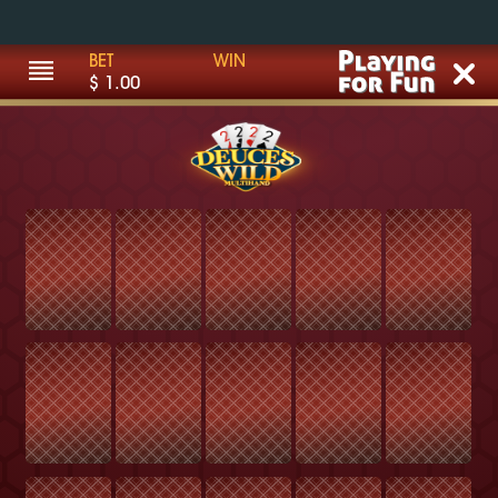
BET
WIN
$ 1.00