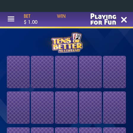
BET
WIN
$ 1.00