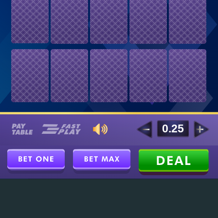
0.25
0.5
1